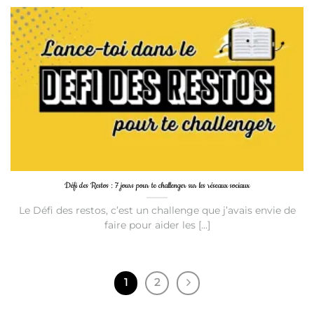
Défi des Restos : 7 jours pour te challenger sur les réseaux sociaux
Le Défi des restos, c’est un challenge que j’avais envie de
faire pour aider les [...]
1
2