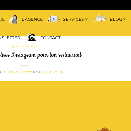
IL
L’AGENCE
SERVICES
BLOG
SLETTER
CONTACT
RÉSEAUX SOCIAUX
tiliser Instagram pour ton restaurant
LE
31 JANVIER 2022
PAR
CEL & POIVRE