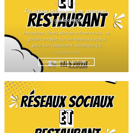
RÉSEAUX SOCIAUX
Les réseaux sociaux pour son restaurant :
le guide complet
Instagram, Reels, stories, influenceurs... Le
guide complet sur les réseaux sociaux
pour ton restaurant. Stratégie, [...]
1 COMMENTAIRE
CONTINUER LA LECTURE
→