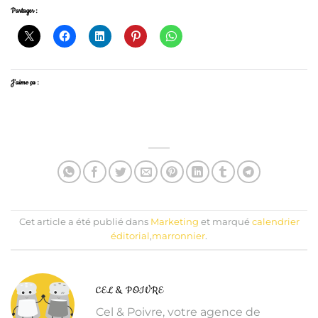
Partager :
J’aime ça :
Cet article a été publié dans
Marketing
et marqué
calendrier
éditorial
,
marronnier
.
CEL & POIVRE
Cel & Poivre, votre agence de