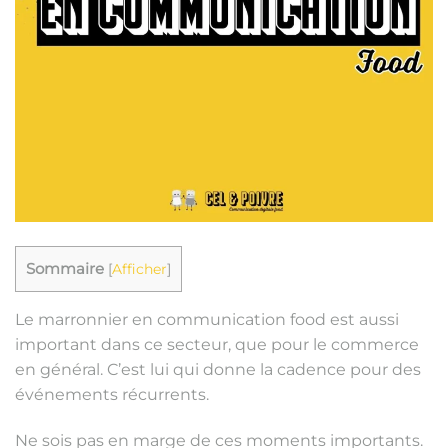
Sommaire
[
Afficher
]
Le marronnier en communication food est aussi
important dans ce secteur, que pour le commerce
en général. C’est lui qui donne la cadence pour des
événements récurrents.
Ne sois pas en marge de ces moments importants.