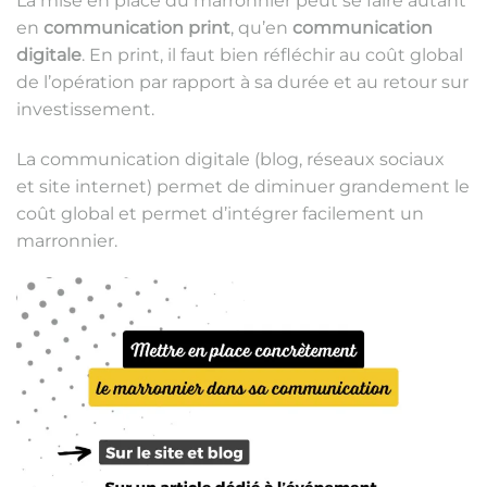
La mise en place du marronnier peut se faire autant
en
communication print
, qu’en
communication
digitale
. En print, il faut bien réfléchir au coût global
de l’opération par rapport à sa durée et au retour sur
investissement.
La communication digitale (blog, réseaux sociaux
et site internet) permet de diminuer grandement le
coût global et permet d’intégrer facilement un
marronnier.