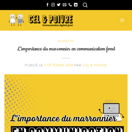
Passer
au
contenu
MARKETING
L’importance du marronnier en communication food
PUBLIÉ LE
3 OCTOBRE 2018
PAR
CEL & POIVRE