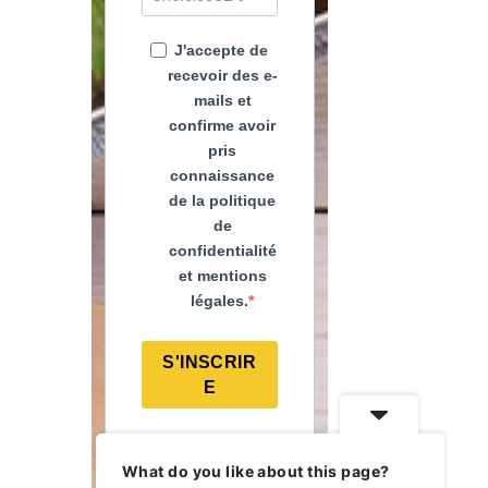
J'accepte de
recevoir des e-
mails et
confirme avoir
pris
connaissance
de la politique
de
confidentialité
et mentions
légales.
S'INSCRIR
E
What do you like about this page?