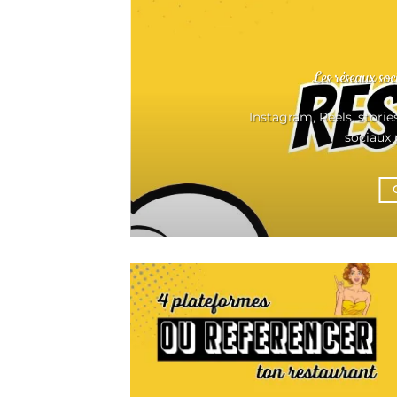
Les réseaux soc
Instagram, Reels, storie
sociaux p
...]