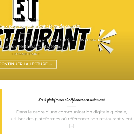
RÉSEAUX SOCIAUX
iaux pour son restaurant : le guide complet
s, influenceurs... Le guide complet sur les réseaux
our ton restaurant. Stratégie, [...]
1 COMMENTAIRE
CONTINUER LA LECTURE
→
Les 4 plateformes où référencer son restaurant
Dans le cadre d’une communication digitale globale,
utiliser des plateformes où référencer son restaurant vient
[...]