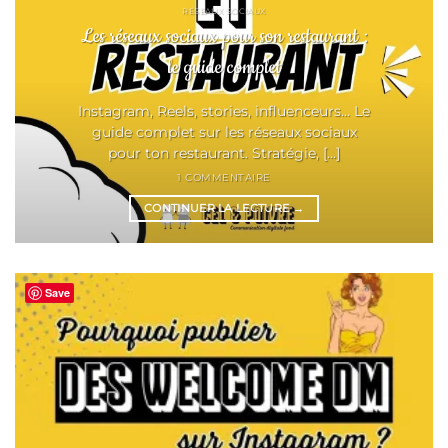
RÉSEAUX SOCIAUX
Les réseaux sociaux pour son restaurant :
le guide complet
Instagram, Reels, stories, influenceurs... Le
guide complet sur les réseaux sociaux
pour ton restaurant. Stratégie, [...]
1 COMMENTAIRE
CONTINUER LA LECTURE
→
Save