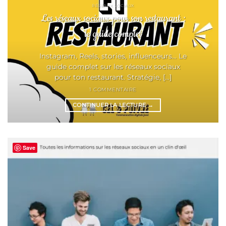
RÉSEAUX SOCIAUX
Les réseaux sociaux pour son restaurant :
le guide complet
Instagram, Reels, stories, influenceurs... Le
guide complet sur les réseaux sociaux
pour ton restaurant. Stratégie, [...]
1 COMMENTAIRE
CONTINUER LA LECTURE
→
Save