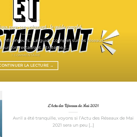
RÉSEAUX SOCIAUX
iaux pour son restaurant : le guide complet
s, influenceurs... Le guide complet sur les réseaux
our ton restaurant. Stratégie, [...]
1 COMMENTAIRE
CONTINUER LA LECTURE
→
L’Actu des Réseaux de Mai 2021
Avril a été tranquille, voyons si l’Actu des Réseaux de Mai
2021 sera un peu [...]