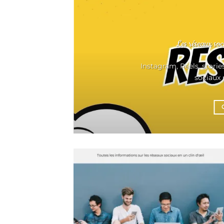
Les réseaux soc
Instagram, Reels, storie
sociaux p
...]