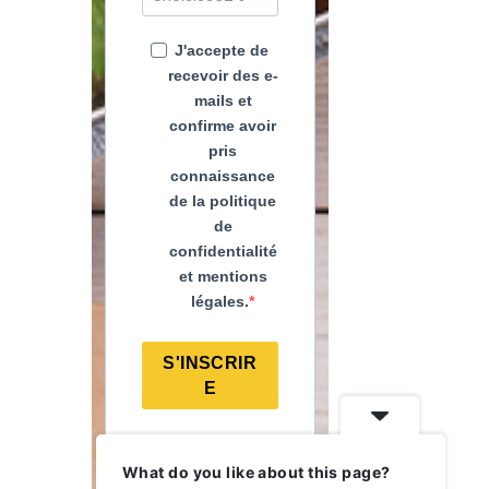
J'accepte de
recevoir des e-
mails et
confirme avoir
pris
connaissance
de la politique
de
confidentialité
et mentions
légales.
S'INSCRIR
E
What do you like about this page?