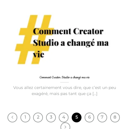
Comment Creator Studio a changé ma vie
Vous allez certainement vous dire, que c’est un peu
exagéré, mais pas tant que ça [...]
1
2
3
4
5
6
7
8