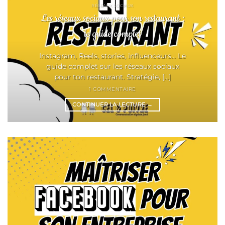
RÉSEAUX SOCIAUX
Les réseaux sociaux pour son restaurant :
le guide complet
Instagram, Reels, stories, influenceurs... Le
guide complet sur les réseaux sociaux
pour ton restaurant. Stratégie, [...]
1 COMMENTAIRE
CONTINUER LA LECTURE
→