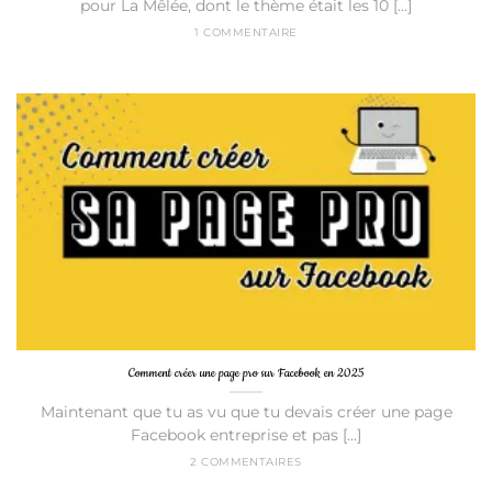
pour La Mêlée, dont le thème était les 10 [...]
1 COMMENTAIRE
Comment créer une page pro sur Facebook en 2025
Maintenant que tu as vu que tu devais créer une page
Facebook entreprise et pas [...]
2 COMMENTAIRES